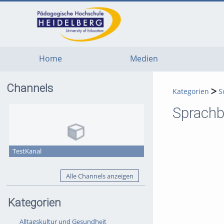
go
go
go
to
to
to
navigation
main
footer
content
Home
Medien
Channels
Kategorien
S
Sprachb
TestKanal
Alle Channels anzeigen
Kategorien
Alltagskultur und Gesundheit