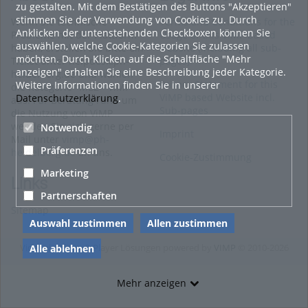
zu gestalten. Mit dem Bestätigen des Buttons "Akzeptieren"
stimmen Sie der Verwendung von Cookies zu. Durch
Wenn Sie technische
Terms and Conditions for the
Anklicken der untenstehenden Checkboxen können Sie
Probleme mit der Plattform
Usage of this ViMP based
auswählen, welche Cookie-Kategorien Sie zulassen
haben, erstellen Sie bitte ein
website (including all sub-
möchten. Durch Klicken auf die Schaltfläche "Mehr
Ticket unter helpdesk.ph-
pages)
anzeigen" erhalten Sie eine Beschreibung jeder Kategorie.
heidelberg.de und wählen
Privacy Statement for this
Weitere Informationen finden Sie in unserer
die Kategorie "MEZ - ViMP"
ViMP based Website incl.
Datenschutzerklärung
.
aus. Für Beratung rund um
Sub-pages
die Nutzung von ViMP
wenden Sie sich gerne per
Notwendig
Imprint
Mail unter
vimp@ph-
Präferenzen
heidelberg.de
an uns.
Cookie-Zustimmung
Marketing
Links
Partnerschaften
Sitemap
Auswahl zustimmen
Allen zustimmen
Videoplattform & Player Lösungen powered by
VIMP
© 2010-2026
Alle ablehnen
Mehr anzeigen