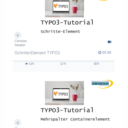
Christian
Sauppe
Schritte-Element TYPO3
05:58 duration
05:58
115
0
0
115
0
0
views
Kommentare
likes