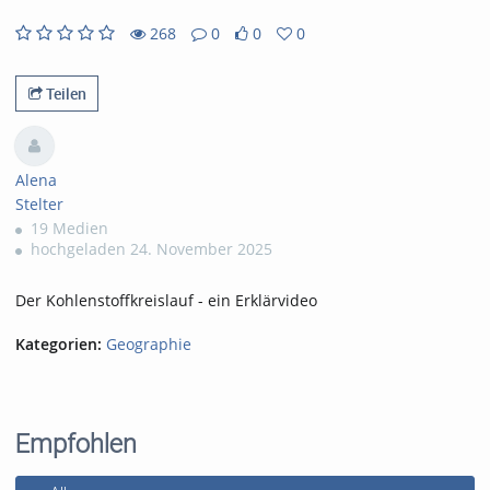
268
0
0
0
0likes
0favorites
268views
0Kommentare
Teilen
Alena
Stelter
19 Medien
hochgeladen 24. November 2025
Der Kohlenstoffkreislauf - ein Erklärvideo
Kategorien:
Geographie
Empfohlen