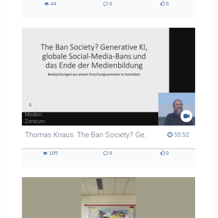
44
0
0
44
0
0
views
Kommentare
likes
Medien
Zentrum
Thomas Knaus: The Ban Society? Generative KI, globale Social-Media-Bans und das Ende der Medienbildung
55:52 duration
55:52
105
0
0
105
0
0
views
Kommentare
likes