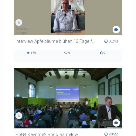
Christian
Sauppe
Interview Apfelbäume blühen 12 Tage früher
01:43 duration
01:43
679
0
0
679
0
0
views
Kommentare
likes
Medien
Zentrum
HbG4 Keynote2 Bodo Ramelow
28:22 duration
28:22