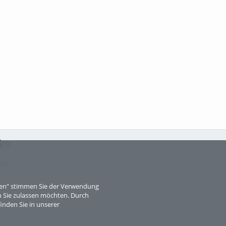
ks
map
eren" stimmen Sie der Verwendung
 Sie zulassen möchten. Durch
inden Sie in unserer