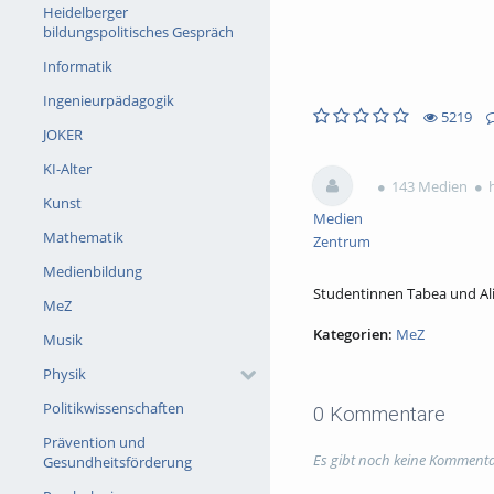
Heidelberger
bildungspolitisches Gespräch
Informatik
Ingenieurpädagogik
5219
JOKER
0likes
0favorites
5219views
0Kommentare
KI-Alter
143 Medien
h
Kunst
Medien
Mathematik
Zentrum
Medienbildung
Studentinnen Tabea und Ali
MeZ
Kategorien:
MeZ
Musik
Physik
Politikwissenschaften
0 Kommentare
Prävention und
Es gibt noch keine Kommenta
Gesundheitsförderung