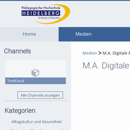
go
go
go
to
to
to
navigation
main
footer
content
Home
Medien
Channels
Medien
M.A. Digitale 
M.A. Digital
TestKanal
Alle Channels anzeigen
Kategorien
Alltagskultur und Gesundheit