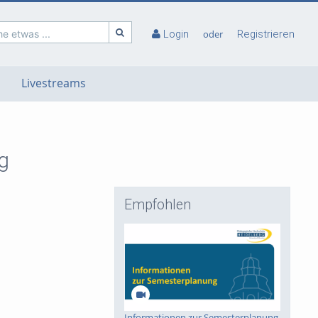
e etwas ...
Login
oder
Registrieren
Livestreams
g
Empfohlen
Informationen zur Semesterplanung