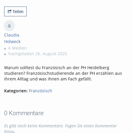
0likes
0favorites
1493views
0Kommentare
Teilen
Claudia
Holweck
6 Medien
hochgeladen 26. August 2025
Warum solltest du Französisch an der PH Heidelberg
studieren? Französischstudierende an der PH erzählen aus
ihrem Alltag und was ihnen am Fach gefällt.
Kategorien:
Französisch
0 Kommentare
Es gibt noch keine Kommentare. Fügen Sie einen Kommentar
hinzu.