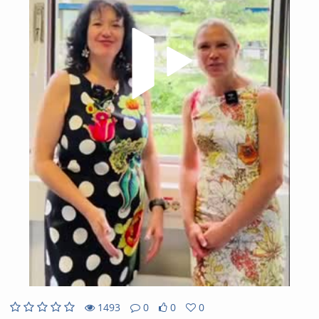
Video
1493
0
0
0