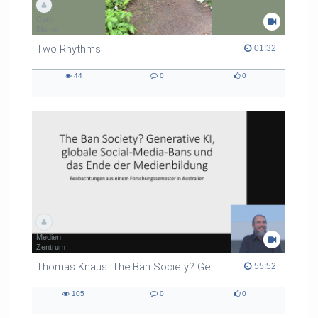
Caro
Blume
Two Rhythms
01:32 duration
01:32
44
0
0
44
0
0
views
Kommentare
likes
Medien
Zentrum
Thomas Knaus: The Ban Society? Generative KI, globale Social-Media-Bans und das Ende der Medienbildung
55:52 duration
55:52
105
0
0
105
0
0
views
Kommentare
likes