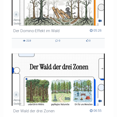
Alena
Stelter
Der Domino-Effekt im Wald
05:26 duration
05:26
219
0
0
219
0
0
views
Kommentare
likes
Alena
Stelter
Der Wald der drei Zonen
06:55 duration
06:55