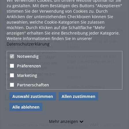
Wir verwenden Cookies, um unsere Website optimal für Sie
zu gestalten. Mit dem Bestätigen des Buttons "Akzeptieren"
stimmen Sie der Verwendung von Cookies zu. Durch
Anklicken der untenstehenden Checkboxen können Sie
About
Legal Info
auswählen, welche Cookie-Kategorien Sie zulassen
möchten. Durch Klicken auf die Schaltfläche "Mehr
Wenn Sie technische
Terms and Conditions for the
anzeigen" erhalten Sie eine Beschreibung jeder Kategorie.
Probleme mit der Plattform
Usage of this ViMP based
Weitere Informationen finden Sie in unserer
haben, erstellen Sie bitte ein
website (including all sub-
Datenschutzerklärung
.
Ticket unter helpdesk.ph-
pages)
heidelberg.de und wählen
Notwendig
Privacy Statement for this
die Kategorie "MEZ - ViMP"
ViMP based Website incl.
aus. Für Beratung rund um
Präferenzen
Sub-pages
die Nutzung von ViMP
wenden Sie sich gerne per
Marketing
Imprint
Mail unter
vimp@ph-
Partnerschaften
heidelberg.de
an uns.
Cookie-Zustimmung
Auswahl zustimmen
Allen zustimmen
Links
Alle ablehnen
Sitemap
Mehr anzeigen
Videoplattform & Player Lösungen powered by
VIMP
© 2010-2026