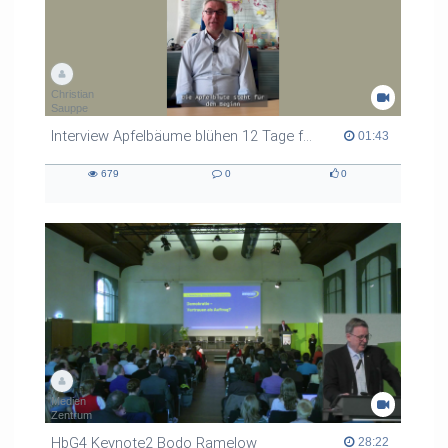
Christian
Sauppe
Interview Apfelbäume blühen 12 Tage früher
01:43 duration
01:43
679
0
0
679
0
0
views
Kommentare
likes
Medien
Zentrum
HbG4 Keynote2 Bodo Ramelow
28:22 duration
28:22