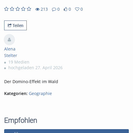
213
0
0
0
0likes
0favorites
213views
0Kommentare
Teilen
Alena
Stelter
19 Medien
hochgeladen 27. April 2026
Der Domino-Effekt im Wald
Kategorien:
Geographie
Empfohlen