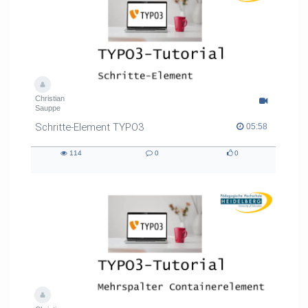
Christian
Sauppe
Schritte-Element TYPO3
05:58 duration
05:58
114
0
0
114
0
0
views
Kommentare
likes